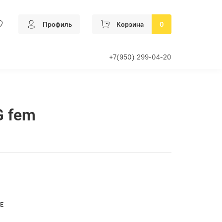
Профиль
Корзина
0
+7(950) 299-04-20
G fem
Е